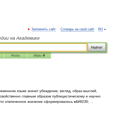
Запомнить сайт
Словарь на свой сайт
RU
едии на Академике
Найти!
Книги
Игры ⚽
еменном языке значит убеждение, взгляд, образ мыслей,
о свойственно главным образом публицистическому и научно
то отвлеченное значение сформировалось в&#8230; …