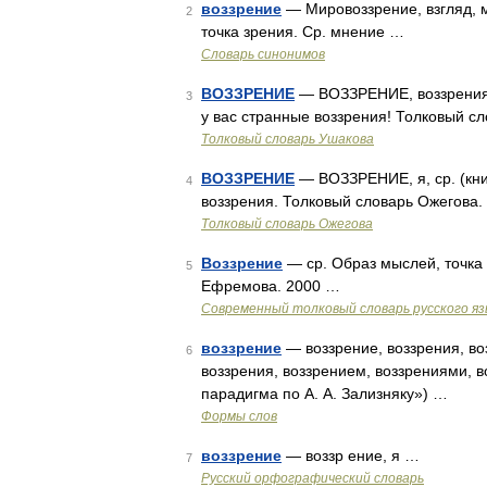
воззрение
— Мировоззрение, взгляд, 
2
точка зрения. Ср. мнение …
Словарь синонимов
ВОЗЗРЕНИЕ
— ВОЗЗРЕНИЕ, воззрения, 
3
у вас странные воззрения! Толковый сл
Толковый словарь Ушакова
ВОЗЗРЕНИЕ
— ВОЗЗРЕНИЕ, я, ср. (кни
4
воззрения. Толковый словарь Ожегова.
Толковый словарь Ожегова
Воззрение
— ср. Образ мыслей, точка 
5
Ефремова. 2000 …
Современный толковый словарь русского я
воззрение
— воззрение, воззрения, во
6
воззрения, воззрением, воззрениями, 
парадигма по А. А. Зализняку») …
Формы слов
воззрение
— воззр ение, я …
7
Русский орфографический словарь