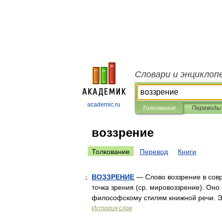
Словари и энциклоп
academic.ru
Толкования
Переводы
воззрение
Толкование
Перевод
Книги
ВОЗЗРЕНИЕ
— Слово воззрение в совр
1
точка зрения (ср. мировоззрение). Он
философскому стилям книжной речи. Э
История слов