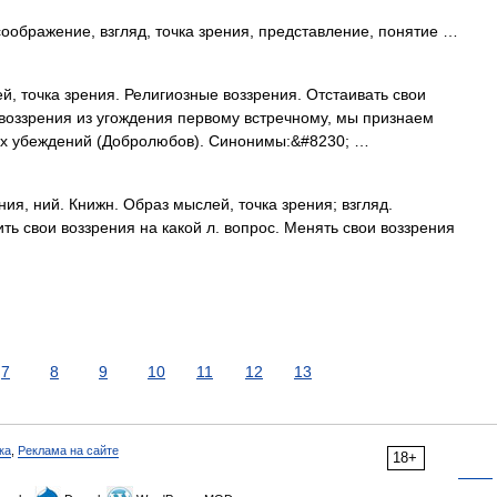
оображение, взгляд, точка зрения, представление, понятие …
й, точка зрения. Религиозные воззрения. Отстаивать свои
воззрения из угождения первому встречному, мы признаем
х убеждений (Добролюбов). Синонимы:&#8230; …
ния, ний. Книжн. Образ мыслей, точка зрения; взгляд.
ь свои воззрения на какой л. вопрос. Менять свои воззрения
7
8
9
10
11
12
13
ка
,
Реклама на сайте
18+