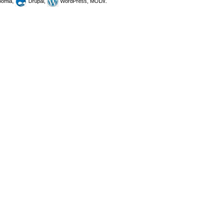
omla,
Drupal,
WordPress, MODx.